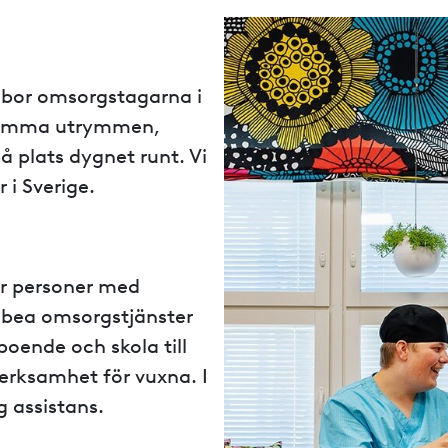
bor omsorgstagarna i
nsamma utrymmen,
på plats dygnet runt. Vi
 i Sverige.
r personer med
bea omsorgstjänster
boende och skola till
erksamhet för vuxna. I
g assistans.