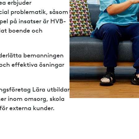
a erbjuder
cial problematik, såsom
el på insatser är HVB-
dat boende och
nderlätta bemanningen
och effektiva ösningar
gsföretag Lära utbildar
er inom omsorg, skola
för externa kunder.