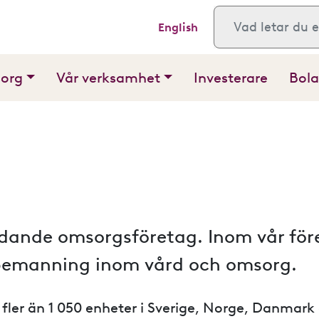
English
Sök
sorg
Vår verksamhet
Investerare
Bola
ande omsorgsföretag. Inom vår före
 bemanning inom vård och omsorg.
ler än 1 050 enheter i Sverige, Norge, Danmark o