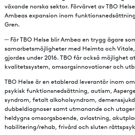
växande norska sektor. Förvärvet av TBO Helse ä
Ambeas expansion inom funktionsnedsättning 
Gren.
─ För TBO Helse blir Ambea en trygg ägare so
samarbetsmöjligheter med Heimta och Vitale, 
gjordes under 2016. TBO får också möjlighet at
kvalitetssystem, omsorgsinnovationer och utbil
TBO Helse är en etablerad leverantör inom oms
psykisk funktionsnedsättning, autism, Asperg
syndrom, fetalt alkoholsyndrom, demenssjuk
dubbeldiagnoser samt utmanande och utager
heldygns omsorgsboende, avlastning, akutplac
habilitering/rehab, frivård och sluten rättspsyk