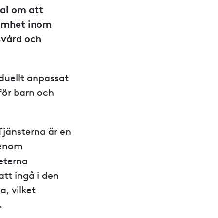
tal om att
samhet inom
svård och
duellt anpassat
för barn och
Tjänsterna är en
genom
eterna
tt ingå i den
, vilket
.