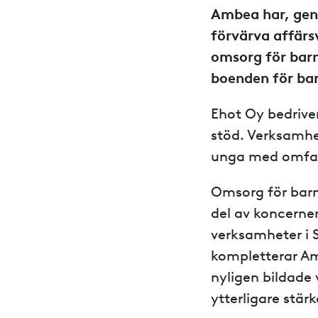
Ambea har, geno
förvärva affär
omsorg för barn
boenden för ba
Ehot Oy bedrive
stöd. Verksamhe
unga med omfat
Omsorg för barn
del av koncerne
verksamheter i 
kompletterar Am
nyligen bildade
ytterligare stä