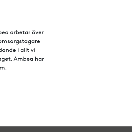
ea arbetar över
0 omsorgstagare
dande i allt vi
 taget. Ambea har
lm.