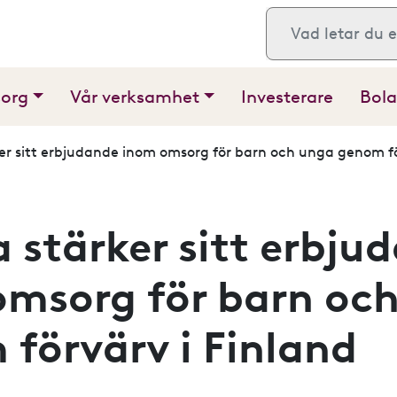
Sök
sorg
Vår verksamhet
Investerare
Bola
r sitt erbjudande inom omsorg för barn och unga genom fö
stärker sitt erbju
omsorg för barn oc
förvärv i Finland