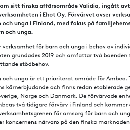
m sitt finska affärsområde Validia, ingått av
sverksamheten i Ehot Oy. Förvärvet avser verk
 och unga i Finland, med fokus på familjehem
rn och unga.
r verksamhet för barn och unga i behov av indivi
ten grundades 2019 och omfattar två boenden 
tande stödbehov.
 och unga är ett prioriterat område för Ambea. 
ns kärnerbjudande och finns redan etablerade 
Sverige, Norge och Danmark. De förvärvade enh
beas två tidigare förvärv i Finland och kommer a
 verksamhetsgrenen för omsorg för barn och unga
rker koncernens närvaro på den finska marknaden