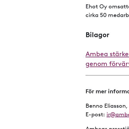
Ehot Oy omsatte
cirka 50 medarbe
Bilagor
Ambea stärker
genom förvärv
För mer informa
Benno Eliasson,
E-post:
ir@amb
Ambeas presstj