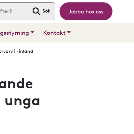
Jobba hos oss
 efter:
gsstyrning
Kontakt
rvärv i Finland
dande
h unga