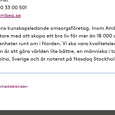
10 33 00 501
ambea.se
ns kunskapsledande omsorgsföretag. Inom Amb
are med att skapa ett bra liv för mer än 18 00
 enheter runt om i Norden
. Vi ska vara kvalitetsle
on är att göra världen lite bättre, en människa i
olna, Sverige och är noterat på Nasdaq Stockho
ressmeddelanden