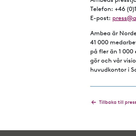
Telefon: +46 (0)
E-post:
press@
Ambea är Norde
41 000 medarbet
på
fler än 1 000
gör och vår visi
huvudkontor i S
Tillbaka till p