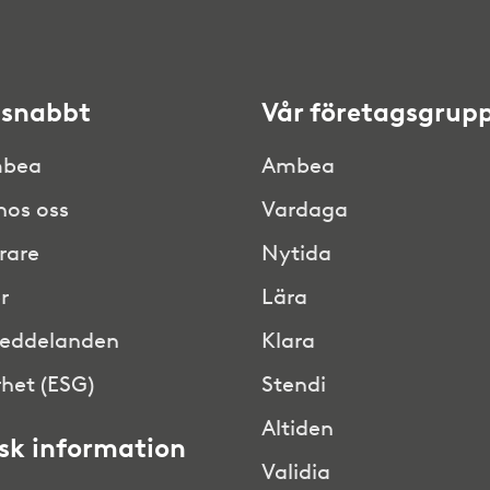
 snabbt
Vår företagsgrup
bea
Ambea
hos oss
Vardaga
rare
Nytida
r
Lära
eddelanden
Klara
het (ESG)
Stendi
Altiden
isk information
Validia