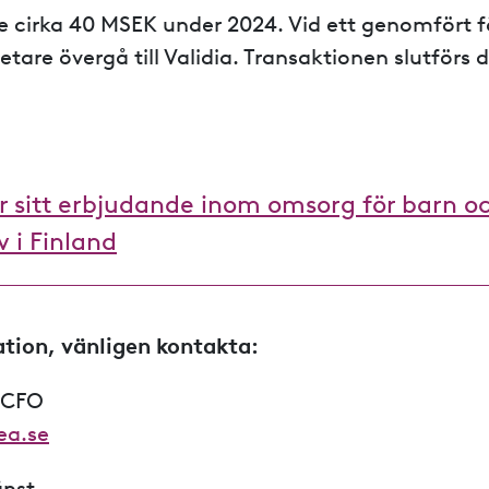
 cirka 40 MSEK under 2024. Vid ett genomfört f
tare övergå till Validia. Transaktionen slutförs d
 sitt erbjudande inom omsorg för barn o
 i Finland
tion, vänligen kontakta:
 CFO
ea.se
änst