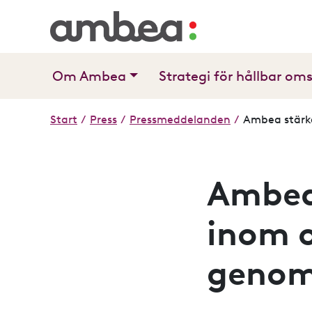
Om Ambea
Strategi för hållbar om
Start
/
Press
/
Pressmeddelanden
/
Ambea stärke
Ambea 
inom 
genom 