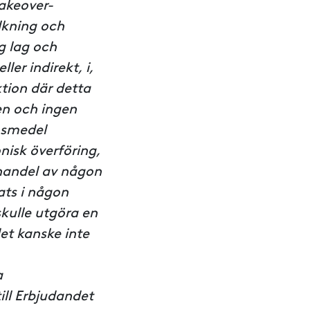
Takeover-
lkning och
ig lag och
ler indirekt, i,
ktion där detta
nen och ingen
nsmedel
onisk överföring,
 handel av någon
lats i någon
skulle utgöra en
et kanske inte
a
ll Erbjudandet