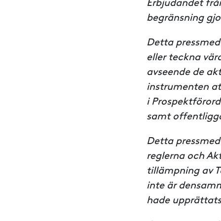
Erbjudandet frå
begränsning gjo
Detta pressmedde
eller teckna vä
avseende de akt
instrumenten att
i Prospektföror
samt offentliggö
Detta pressmedde
reglerna och A
tillämpning av 
inte är densam
hade upprättats 