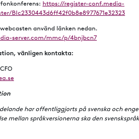
lefonkonferens:
https://register-conf.media-
ister/BIc2330443d6ff42f0b8e8977671e32323
ia webcasten använd länken nedan.
edia-server.com/mmc/p/4bnjbcn7
tion, vänligen kontakta:
 CFO
ea.se
tion
elande har offentliggjorts på svenska och engel
else mellan språkversionerna ska den svensksprå