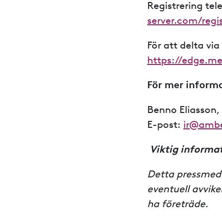
Registrering te
server.com/reg
För att delta v
https://edge.m
För mer informa
Benno Eliasson,
E-post:
ir@amb
Viktig informa
Detta pressmedd
eventuell avvik
ha företräde.