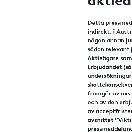
aktie
Detta pressmedd
indirekt, i Aust
någon annan jur
sådan relevant j
Aktieägare som 
Erbjudandet (s
undersökningar 
skattekonsekven
framgår av avsn
och av den erbj
av acceptfriste
avsnittet ”Vikti
pressmeddelan