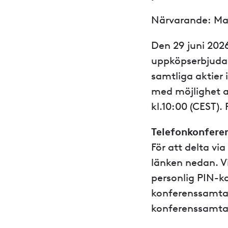
Närvarande: Mar
Den 29 juni 2026
uppköpserbjudan
samtliga aktier
med möjlighet a
kl.10:00 (CEST).
Telefonkonfere
För att delta vi
länken nedan. V
personlig PIN-ko
konferenssamtale
konferenssamtal