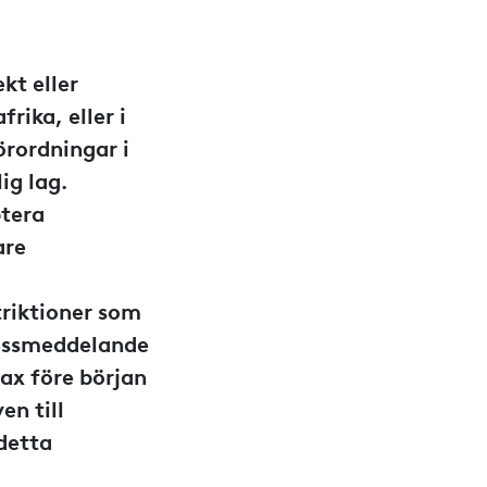
kt eller
rika, eller i
örordningar i
ig lag.
ptera
are
triktioner som
ressmeddelande
ax före början
en till
 detta