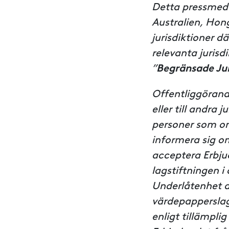
Detta pressmedde
Australien, Hong
jurisdiktioner d
relevanta jurisdi
”
Begränsade Jur
Offentliggörand
eller till andra 
personer som omf
informera sig om
acceptera Erbjud
lagstiftningen i
Underlåtenhet a
värdepapperslags
enligt tillämplig