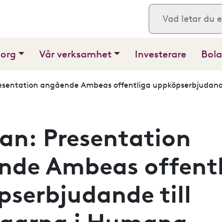
Sök
sorg
Vår verksamhet
Investerare
Bola
esentation angående Ambeas offentliga uppköpserbjudand
an: Presentation
nde Ambeas offent
serbjudande till