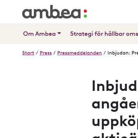
Om Ambea
Strategi för hållbar om
Start
/
Press
/
Pressmeddelanden
/
Inbjudan: Pr
Inbjud
angåe
uppköp