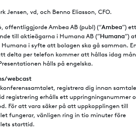
k Jensen, vd, och Benno Eliasson, CFO.
, offentliggjorde Ambea AB (publ) (“
Ambea
”) et
de till aktieägarna i Humana AB (”
Humana
”) a
 i Humana i syfte att bolagen ska gå samman. E
tt delta per telefon kommer att hållas idag mån
 Presentationen hålls på engelska.
ns/webcast
a konferenssamtalet, registrera dig innan samtal
id registrering erhålls ett uppringningsnummer 
d. För att vara säker på att uppkopplingen till
t fungerar, vänligen ring in tio minuter före
ets starttid.