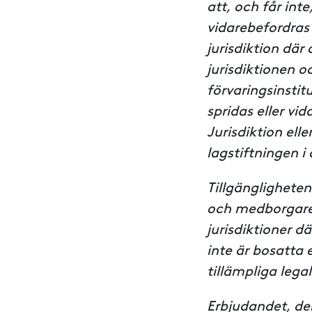
att, och får inte
vidarebefordras 
jurisdiktion där
jurisdiktionen 
förvaringsinstit
spridas eller vid
Jurisdiktion ell
lagstiftningen i 
Tillgänglighete
och medborgare i
jurisdiktioner d
inte är bosatta 
tillämpliga legal
Erbjudandet, d