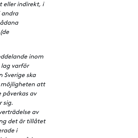
ller indirekt, i
i andra
 sådana
 (de
meddelande inom
 lag varför
n Sverige ska
n möjligheten att
e påverkas av
 sig.
verträdelse av
g det är tillåtet
erade i