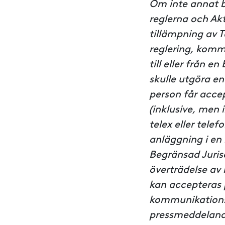
Om inte annat be
reglerna och A
tillämpning av T
reglering, kommer
till eller från 
skulle utgöra en
person får acc
(inklusive, men i
telex eller tele
anläggning i en 
Begränsad Jurisd
överträdelse av 
kan accepteras 
kommunikationsm
pressmeddelande