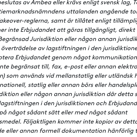
slutas av Ambea eller krävs enligt svensk lag, 
ktiemarknadsnämndens uttalanden angående to
akeover-reglerna, samt är tillåtet enligt tillämpl
 inte Erbjudandet att göras tillgängligt, direkt el
en Begränsad Jurisdiktion eller någon annan jurisdi
 överträdelse av lagstiftningen i den jurisdiktio
eptera Erbjudandet genom något kommunikatio
nte begränsat till, fax, e-post eller annan elektr
fon) som används vid mellanstatlig eller utländsk
nationell, statlig eller annan börs eller handelsp
iktion eller någon annan jurisdiktion där detta 
lagstiftningen i den jurisdiktionen och Erbjudand
på något sådant sätt eller med något sådant
edel. Följaktligen kommer inte kopior av dett
 eller annan formell dokumentation hänförlig ti