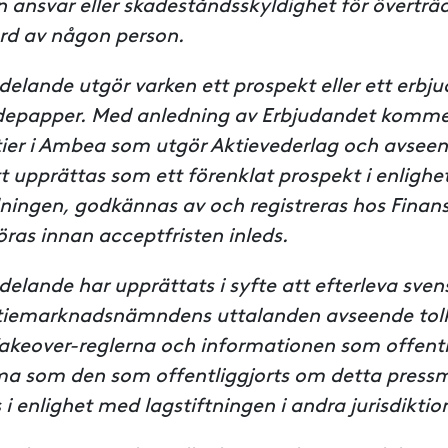
n ansvar eller skadeståndsskyldighet för överträ
rd av någon person.
lande utgör varken ett prospekt eller ett erbju
rdepapper. Med anledning av Erbjudandet komme
ier i Ambea som utgör Aktievederlag och avsee
 upprättas som ett förenklat prospekt i enlighet
dningen, godkännas av och registreras hos Finan
ras innan acceptfristen inleds.
lande har upprättats i syfte att efterleva sven
ktiemarknadsnämndens uttalanden avseende tol
Takeover-reglerna och informationen som offent
ma som den som offentliggjorts om detta pres
i enlighet med lagstiftningen i andra jurisdiktio