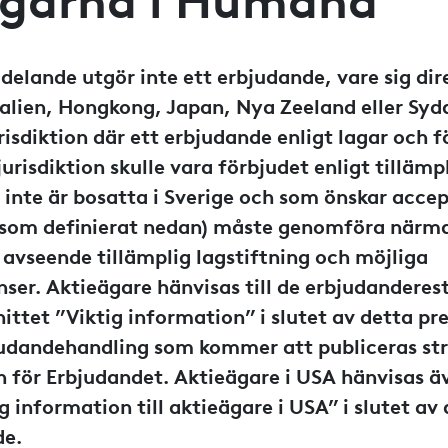
ägarna i Humana
elande utgör inte ett erbjudande, vare sig dire
ralien, Hongkong, Japan, Nya Zeeland eller Sydaf
isdiktion där ett erbjudande enligt lagar och f
urisdiktion skulle vara förbjudet enligt tillämpl
inte är bosatta i Sverige och som önskar acce
åsom definierat nedan) måste genomföra närm
avseende tillämplig lagstiftning och möjliga
ser. Aktieägare hänvisas till de erbjudanderes
ittet ”Viktig information” i slutet av detta p
udandehandling som kommer att publiceras str
n för Erbjudandet. Aktieägare i USA hänvisas äv
g information till aktieägare i USA” i slutet av
de.