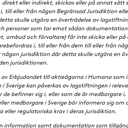
, direkt eller indirekt, skickas eller på annat sätt 
i, till eller från någon Begränsad Jurisdiktion el
 detta skulle utgöra en överträdelse av lagstiftni
och personer som tar emot sådan dokumentation 
ut, ombud och förvaltare) får inte skicka eller på
arebefordras i, till eller från dem till eller från 
er någon jurisdiktion där detta skulle utgöra en ö
den jurisdiktionen.
n av Erbjudandet till aktieägarna i Humana som i
 Sverige kan påverkas av lagstiftningen i relev
är de befinner sig i, eller som de är medborgare i
eller medborgare i Sverige bör informera sig om 
a eller regulatoriska krav i deras jurisdiktion.
en information samt dokumentation som tillgän