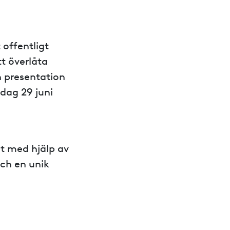
t offentligt
tt överlåta
n presentation
dag 29 juni
et med hjälp av
och en unik