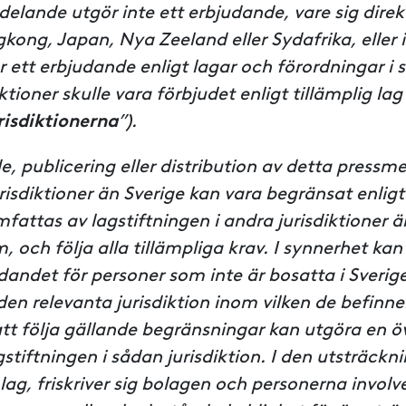
lande utgör inte ett erbjudande, vare sig direkt e
kong, Japan, Nya Zeeland eller Sydafrika, eller 
är ett erbjudande enligt lagar och förordningar i
ktioner skulle vara förbjudet enligt tillämplig lag
isdiktionerna
”).
e, publicering eller distribution av detta press
jurisdiktioner än Sverige kan vara begränsat enligt
attas av lagstiftningen i andra jurisdiktioner ä
, och följa alla tillämpliga krav. I synnerhet ka
andet för personer som inte är bosatta i Sverig
 den relevanta jurisdiktion inom vilken de befinner
tt följa gällande begränsningar kan utgöra en ö
tiftningen i sådan jurisdiktion. I den utsträcknin
 lag, friskriver sig bolagen och personerna involv