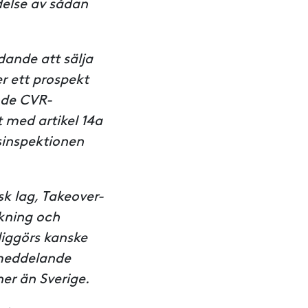
delse av sådan
dande att sälja
r ett prospekt
nde CVR-
 med artikel 14a
sinspektionen
sk lag, Takeover-
kning och
liggörs kanske
smeddelande
ner än Sverige.