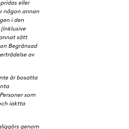
spridas eller
ler någon annan
ngen i den
(inklusive
 annat sätt
någon Begränsad
verträdelse av
nte är bosatta
anta
. Personer som
och iaktta
gliggörs genom