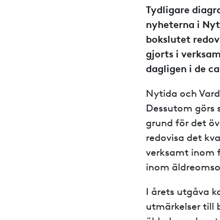
Tydligare diag
nyheterna i Ny
bokslutet redov
gjorts i verksa
dagligen i de c
Nytida och Vard
Dessutom görs se
grund för det öv
redovisa det kva
verksamt inom f
inom äldreomso
I årets utgåva 
utmärkelser til