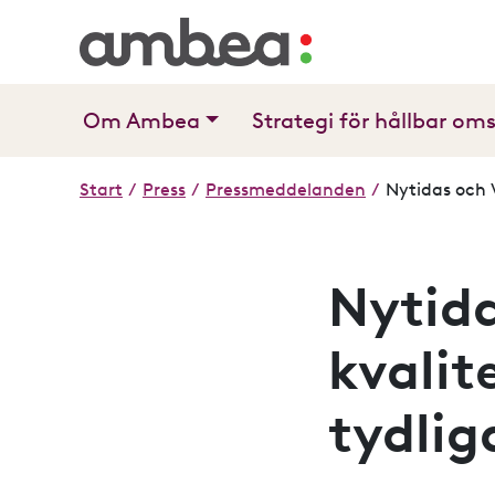
Om Ambea
Strategi för hållbar om
Start
/
Press
/
Pressmeddelanden
/
Nytidas och 
Nytid
kvalit
tydlig