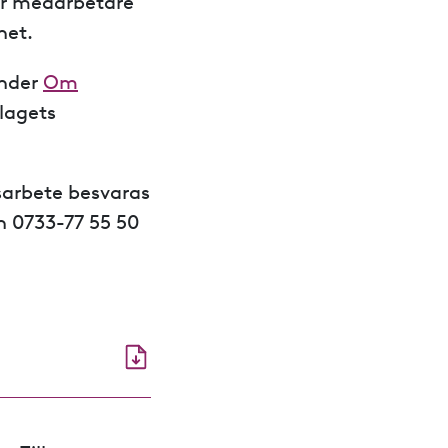
ur medarbetare
het.
under
Om
lagets
sarbete besvaras
on 0733-77 55 50