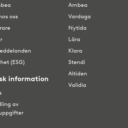
bea
Ambea
hos oss
Vardaga
rare
Nytida
r
Lära
eddelanden
Klara
het (ESG)
Stendi
Altiden
isk information
Validia
s
ling av
uppgifter