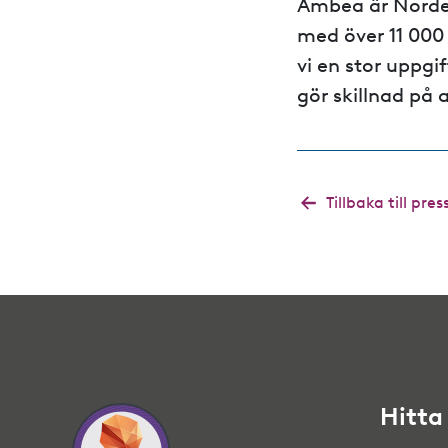
Ambea är Norde
med över 11 000
vi en stor uppgi
gör skillnad på
Tillbaka till p
Hitta