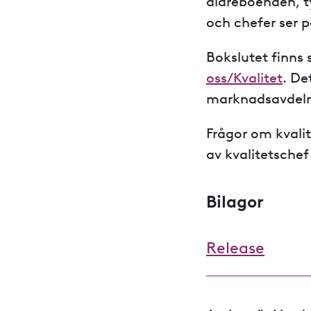
äldreboenden, t
och chefer ser p
Bokslutet finns
oss/Kvalitet
. De
marknadsavdel
Frågor om kvali
av kvalitetschef
Bilagor
Release