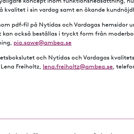
ydligare koncept inom funktionsnedsättning, h
å kvalitet i sin vardag samt en ökande kundnöjd
 som pdf-fil på Nytidas och Vardagas hemsidor 
t kan också beställas i tryckt form från moderbo
ning,
pia.sawe@ambea.se
tetsbokslutet och Nytidas och Vardagas kvalitet
 Lena Freiholtz,
lena.freiholtz@ambea.se
, telef