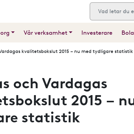
Sök
sorg
Vår verksamhet
Investerare
Bola
Vardagas kvalitetsbokslut 2015 – nu med tydligare statistik
as och Vardagas
etsbokslut 2015 – 
are statistik