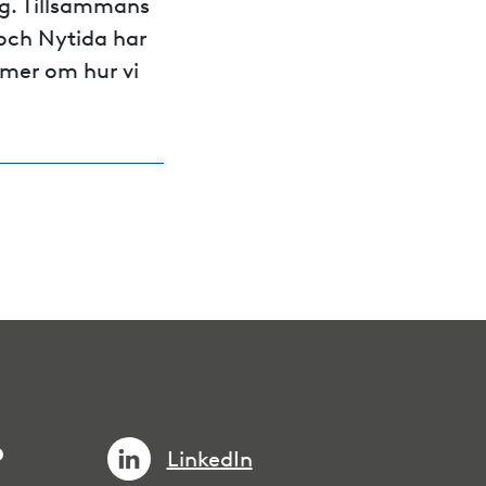
g. Tillsammans
och Nytida har
s mer om hur vi
p
LinkedIn