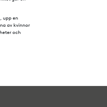
, upp en
rna av kvinnor
gheter och