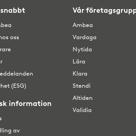
 snabbt
Vår företagsgrup
bea
Ambea
hos oss
Vardaga
rare
Nytida
r
Lära
eddelanden
Klara
het (ESG)
Stendi
Altiden
isk information
Validia
s
ling av