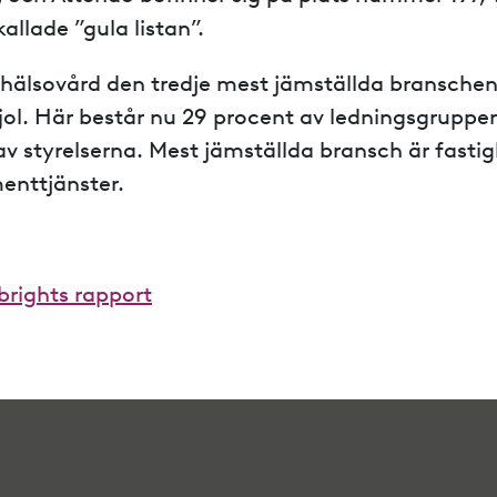
allade ”gula listan”.
hälsovård den tredje mest jämställda branschen
fjol. Här består nu 29 procent av ledningsgruppe
v styrelserna. Mest jämställda bransch är fasti
enttjänster.
lbrights rapport