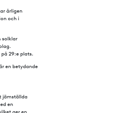
kar årligen
ion och i
 solklar
olag.
 på 29:e plats.
t är en betydande
t jämställda
med en
ilket ger en