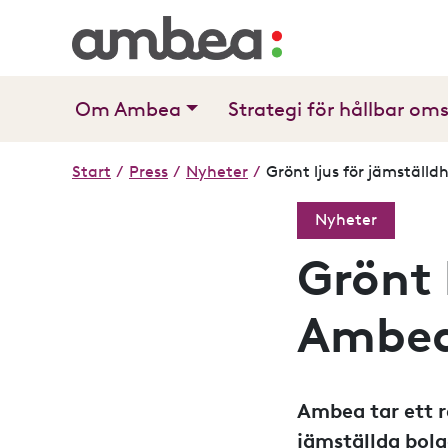
Om Ambea
Strategi för hållbar om
Start
/
Press
/
Nyheter
/
Grönt ljus för jämstäl
Nyheter
Grönt 
Ambe
Ambea tar ett r
jämställda bolag