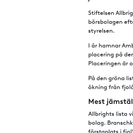
Stiftelsen Allbri
börsbolagen efte
styrelsen.
I år hamnar Amb
placering på de
Placeringen är o
På den gröna lis
ökning från fjol
Mest jämstäl
Allbrights lista
bolag. Bransch
förstaplats i fj