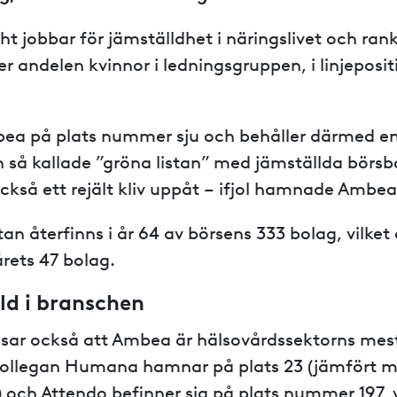
ght jobbar för jämställdhet i näringslivet och ran
r andelen kvinnor i ledningsgruppen, i linjeposit
ea på plats nummer sju och behåller därmed en
n så kallade ”gröna listan” med jämställda börsb
ckså ett rejält kliv uppåt – ifjol hamnade Ambea
tan återfinns i år 64 av börsens 333 bolag, vilke
årets 47 bolag.
ld i branschen
 visar också att Ambea är hälsovårdssektorns mes
kollegan Humana hamnar på plats 23 (jämfört 
ol) och Attendo befinner sig på plats nummer 197, v