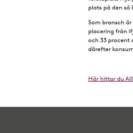
plats på den så k
Som bransch är 
placering från i
och 33 procent a
därefter konsum
Här hittar du Al