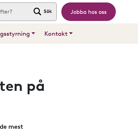
Jobba hos oss
 efter:
gsstyrning
Kontakt
eten på
nde mest