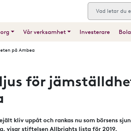
Sök
sorg
Vår verksamhet
Investerare
Bola
ldheten på Ambea
ljus för jämställdh
a
ejält kliv uppåt och rankas nu som börsens sju
, visar stiftelsen Allbrights lista för 2019.