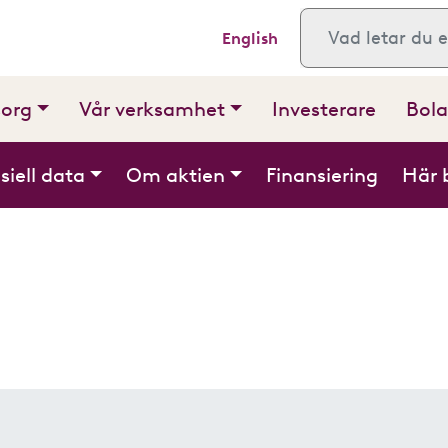
English
Sök
sorg
Vår verksamhet
Investerare
Bola
siell data
Om aktien
Finansiering
Här 