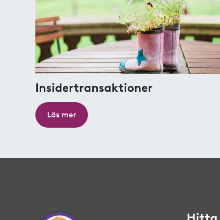
Insidertransaktioner
Läs mer
Hitta