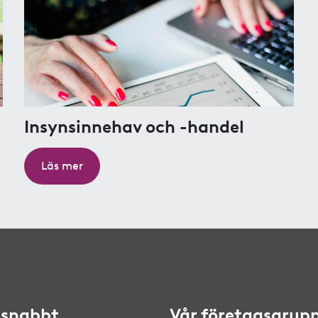
Insynsinnehav och -handel
Läs mer
 snabbt
Vår företagsgrup