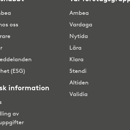
bea
Ambea
hos oss
Vardaga
rare
Nytida
r
Lära
eddelanden
Klara
het (ESG)
Stendi
Altiden
isk information
Validia
s
ling av
uppgifter